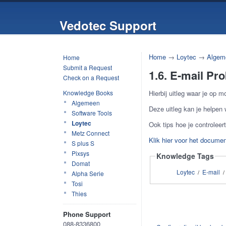
Vedotec Support
Home
→
Loytec
→
Algem
Home
Submit a Request
1.6. E-mail P
Check on a Request
Knowledge Books
Hierbij uitleg waar je op mo
Algemeen
Deze uitleg kan je helpen 
Software Tools
Loytec
Ook tips hoe je controleert
Metz Connect
Klik hier voor het documen
S plus S
Pixsys
Knowledge Tags
Domat
Loytec
E-mail
/
/
Alpha Serie
Tosi
Thies
Phone Support
088-8336800