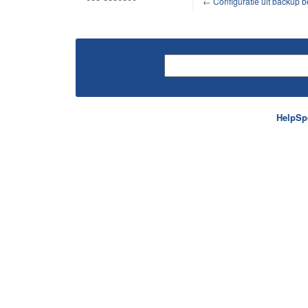
←
Configuratie uit backup 
HelpSp