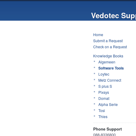
Vedotec Sup
Home
Submit a Request
Check on a Request
Knowledge Books
Algemeen
Software Tools
Loytec
Metz Connect
S plus S
Pixsys
Domat
Alpha Serie
Tosi
Thies
Phone Support
088-8336800