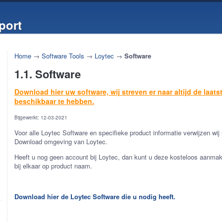
port
Home
→
Software Tools
→
Loytec
→
Software
1.1. Software
Download hier uw software, wij streven er naar altijd de laatst
beschikbaar te hebben.
Bijgewerkt: 12-03-2021
Voor alle Loytec Software en specifieke product informatie verwijzen wij 
Download omgeving van Loytec.
Heeft u nog geen account bij Loytec, dan kunt u deze kosteloos aanmak
bij elkaar op product naam.
Download hier de Loytec Software die u nodig heeft.