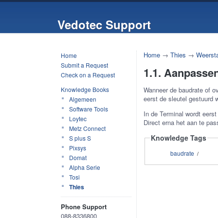
Vedotec Support
Home
→
Thies
→
Weerst
Home
Submit a Request
1.1. Aanpassen
Check on a Request
Knowledge Books
Wanneer de baudrate of ov
eerst de sleutel gestuurd 
Algemeen
Software Tools
In de Terminal wordt eer
Loytec
Direct erna het aan te pa
Metz Connect
Knowledge Tags
S plus S
Pixsys
baudrate
/
Domat
Alpha Serie
Tosi
Thies
Phone Support
088-8336800