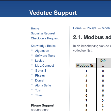
Vedotec Support
Home
→
Pixsys
→
Modbu
Home
Submit a Request
2.1. Modbus ad
Check on a Request
Knowledge Books
In de beschrijving van de
volledige lijst.
Algemeen
Software Tools
Loytec
Metz Connect
S plus S
Pixsys
Domat
Alpha Serie
Tosi
Thies
Phone Support
088-8336800