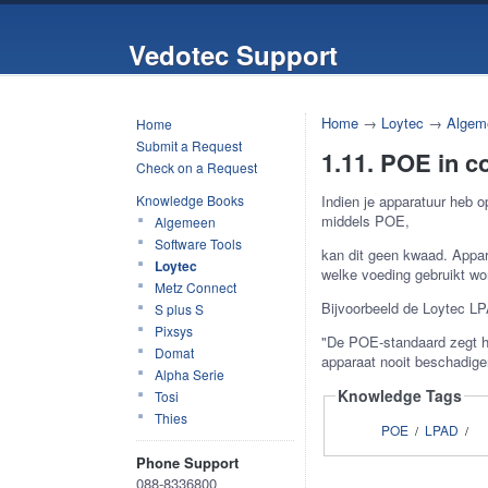
Vedotec Support
Home
→
Loytec
→
Algem
Home
Submit a Request
1.11. POE in c
Check on a Request
Knowledge Books
Indien je apparatuur heb 
middels POE,
Algemeen
Software Tools
kan dit geen kwaad. Appar
Loytec
welke voeding gebruikt wo
Metz Connect
Bijvoorbeeld de Loytec L
S plus S
Pixsys
"
De POE-standaard zegt h
Domat
apparaat nooit beschadige
Alpha Serie
Knowledge Tags
Tosi
Thies
POE
LPAD
/
/
Phone Support
088-8336800