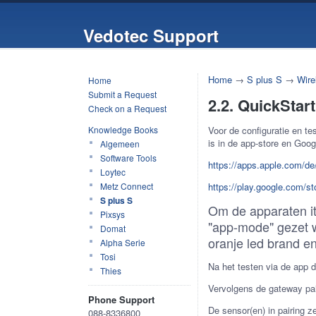
Vedotec Support
Home
→
S plus S
→
Wire
Home
Submit a Request
2.2. QuickStar
Check on a Request
Knowledge Books
Voor de configuratie en t
is in de app-store en Goog
Algemeen
Software Tools
https://apps.apple.com/d
Loytec
Metz Connect
https://play.google.com/
S plus S
Om de apparaten i
Pixsys
"app-mode" gezet w
Domat
oranje led brand en
Alpha Serie
Tosi
Na het testen via de app 
Thies
Vervolgens de gateway pai
Phone Support
De sensor(en) in pairing z
088-8336800