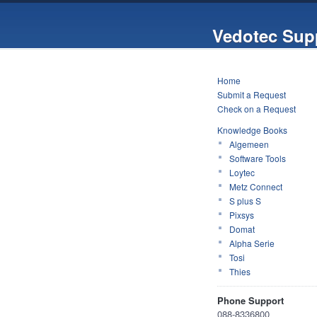
Vedotec Sup
Home
Submit a Request
Check on a Request
Knowledge Books
Algemeen
Software Tools
Loytec
Metz Connect
S plus S
Pixsys
Domat
Alpha Serie
Tosi
Thies
Phone Support
088-8336800