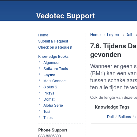
Vedotec Support
Home
→
Loytec
→
Dali
Home
Submit a Request
7.6. Tijdens D
Check on a Request
gevonden
Knowledge Books
Algemeen
Wanneer er geen s
Software Tools
(BM1) kan een van 
Loytec
tussen schakelaars
Metz Connect
ten alle tijden te 
S plus S
Pixsys
Ook de lengte van deze be
Domat
Alpha Serie
Knowledge Tags
Tosi
Dali
Buttons
/
/
Thies
Phone Support
088-8336800