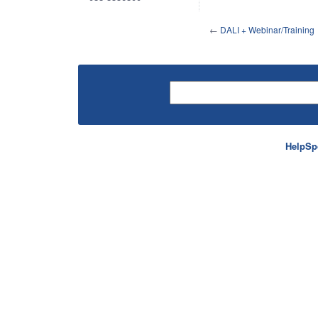
←
DALI + Webinar/Training
HelpSp