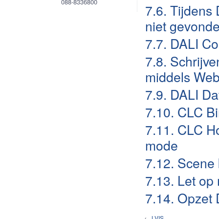
088-8336800
7.6. Tijdens
niet gevond
7.7. DALI Con
7.8. Schrijv
middels We
7.9. DALI Dat
7.10. CLC Bi
7.11. CLC H
mode
7.12. Scene 
7.13. Let op 
7.14. Opzet 
←
LVIS