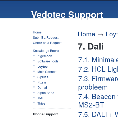
Vedotec Support
Home
→
Loy
Home
Submit a Request
7. Dali
Check on a Request
Knowledge Books
Algemeen
7.1. Minimal
Software Tools
7.2. HCL Ligh
Loytec
Metz Connect
7.3. Firmwa
S plus S
Pixsys
probleem
Domat
Alpha Serie
7.4. Beacon 
Tosi
MS2-BT
Thies
7.5. DALI + 
Phone Support