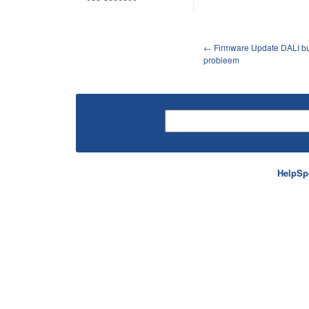
←
Firmware Update DALI b
probleem
HelpSp