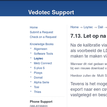
Vedotec Support
Home
→
Loytec
→
Dali
Home
Submit a Request
7.13. Let op na
Check on a Request
Na de kalibratie vi
Knowledge Books
Algemeen
als voorbeeld de L
Software Tools
maken te maken via 
Loytec
Metz Connect
Wanneer dit niet gedaan wo
S plus S
bij een nieuwe download va
Pixsys
Hierdoor zullen de Multi
Domat
Alpha Serie
Tevens is het moge
Tosi
export naar een cs
Thies
vastgelegd en besc
Phone Support
088-8336800