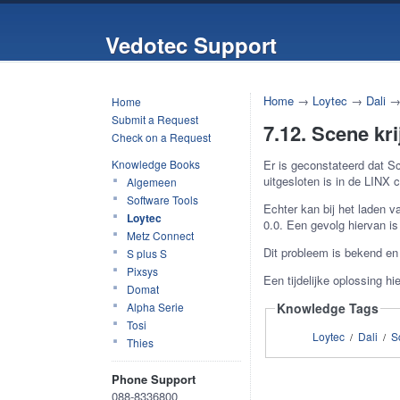
Vedotec Support
Home
→
Loytec
→
Dali
Home
Submit a Request
7.12. Scene kr
Check on a Request
Knowledge Books
Er is geconstateerd dat S
uitgesloten is in de LINX
Algemeen
Software Tools
Echter kan bij het laden 
Loytec
0.0. Een gevolg hiervan i
Metz Connect
Dit probleem is bekend en
S plus S
Pixsys
Een tijdelijke oplossing 
Domat
Alpha Serie
Knowledge Tags
Tosi
Loytec
Dali
S
/
/
Thies
Phone Support
088-8336800